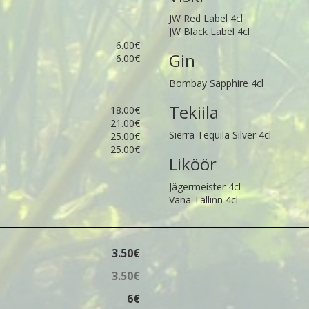
JW Red Label 4cl
JW Black Label 4cl
6.00€
Gin
6.00€
Bombay Sapphire 4cl
Tekiila
18.00€
21.00€
Sierra Tequila Silver 4cl
25.00€
25.00€
Liköör
Jägermeister 4cl
Vana Tallinn 4cl
3.50€
3.50€
6€