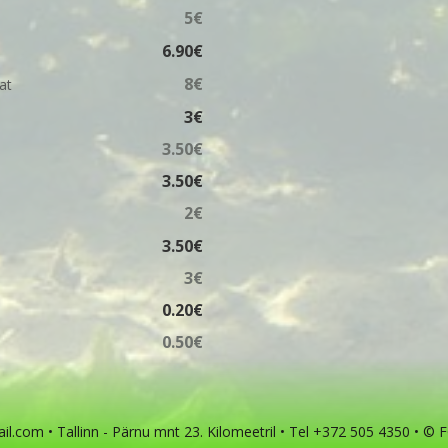
5€
6.90€
8€
lat
3€
3.50€
3.50€
2€
3.50€
3€
0.20€
0.50€
mail.com • Tallinn - Pärnu mnt 23. Kilomeetril • Tel +372 505 4350 •