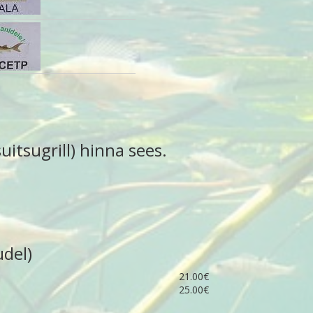
itsugrill) hinna sees.
udel)
21.00€
25.00€