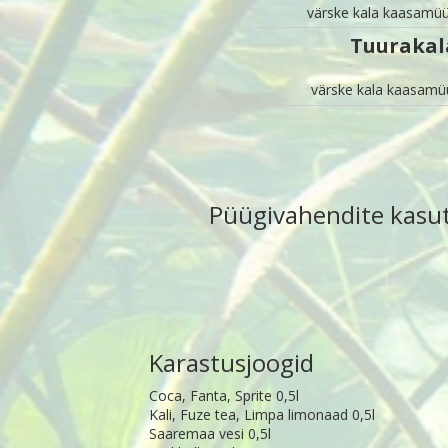
värske kala kaasamüü
Tuurakal
värske kala kaasamü
Püügivahendite kasuta
Karastusjoogid
Coca, Fanta, Sprite 0,5l
Kali, Fuze tea, Limpa limonaad 0,5l
Saaremaa vesi 0,5l