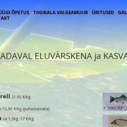
ÜÜGI ÕPETUS
TIIGIKALA VALGEAMUUR
ÜRITUSED
GAL
TAKT
AADAVAL ELUVÄRSKENA ja KASVA
rell
21.90 €/kg
k 12.90 €/kg (puhastamata)
a
ca 1,5kg. 17 €/kg