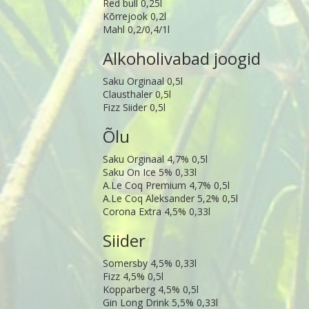
Red bull 0,25l
Kõrrejook 0,2l
Mahl 0,2/0,4/1l
Alkoholivabad joogid
Saku Orginaal 0,5l
Clausthaler 0,5l
Fizz Siider 0,5l
Õlu
Saku Orginaal 4,7% 0,5l
Saku On Ice 5% 0,33l
A.Le Coq Premium 4,7% 0,5l
A.Le Coq Aleksander 5,2% 0,5l
Corona Extra 4,5% 0,33l
Siider
Somersby 4,5% 0,33l
Fizz 4,5% 0,5l
Kopparberg 4,5% 0,5l
Gin Long Drink 5,5% 0,33l