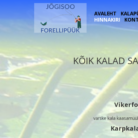
AVALEHT
KALAP
HINNAKIRI
KON
KÕIK KALAD S
Vikerfo
värske kala kaasamüü
Karpkal