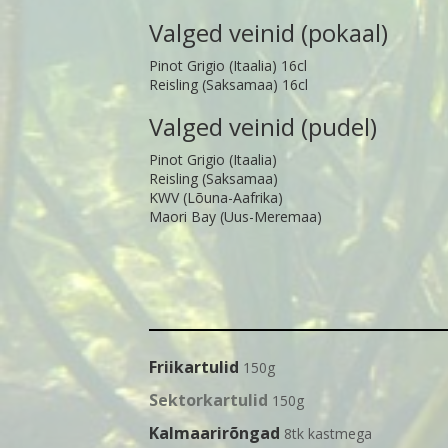
Valged veinid (pokaal)
Pinot Grigio (Itaalia) 16cl
Reisling (Saksamaa) 16cl
Valged veinid (pudel)
Pinot Grigio (Itaalia)
Reisling (Saksamaa)
KWV (Lõuna-Aafrika)
Maori Bay (Uus-Meremaa)
Friikartulid
150g
Sektorkartulid
150g
Kalmaarirõngad
8tk kastmega