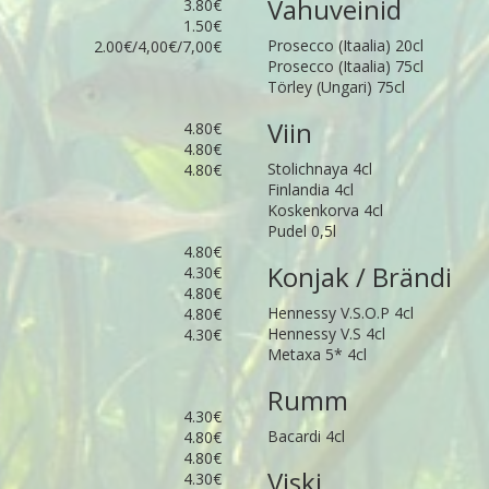
Vahuveinid
3.80€
1.50€
Prosecco (Itaalia) 20cl
2.00€/4,00€/7,00€
Prosecco (Itaalia) 75cl
Törley (Ungari) 75cl
Viin
4.80€
4.80€
Stolichnaya 4cl
4.80€
Finlandia 4cl
Koskenkorva 4cl
Pudel 0,5l
4.80€
Konjak / Brändi
4.30€
4.80€
Hennessy V.S.O.P 4cl
4.80€
Hennessy V.S 4cl
4.30€
Metaxa 5* 4cl
Rumm
4.30€
Bacardi 4cl
4.80€
4.80€
Viski
4.30€