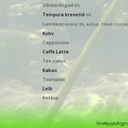
Sibularõngad
8tk
Tempura krevetid
6tk
Lastekas
viinerid 3tk, ketšup, friikad, toorsa
Kohv
Cappuccino
Caffe Latte
Tee
pakitee
Kakao
Toorsalat
Leib
Ketšup
forellipyyk[ät]g