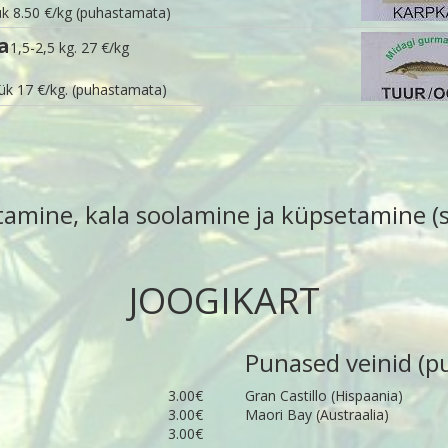
k 8.50 €/kg (puhastamata)
a
1,5-2,5 kg. 27 €/kg
ük 17 €/kg. (puhastamata)
mine, kala soolamine ja küpsetamine (su
JOOGIKART
Punased veinid (p
3.00€
Gran Castillo (Hispaania)
3.00€
Maori Bay (Austraalia)
3.00€